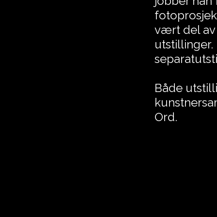
jobber han 
fotoprosjek
vært del av
utstillinger
separatutsti
Både utstil
kunstnersamt
Ord.