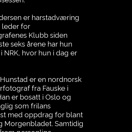
Andersen er harstadværing
 leder for
grafenes Klubb siden
iste seks årene har hun
 i NRK, hvor hun i dag er
 Hunstad er en nordnorsk
otograf fra Fauske i
an er bosatt i Oslo og
aglig som frilans
ist med oppdrag for blant
g Morgenbladet. Samtidig