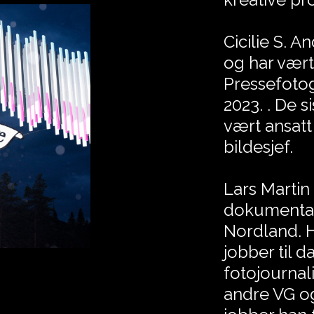
Cicilie S. 
og har vært
Pressefoto
2023. . De s
vært ansatt
bildesjef.
Lars Martin
dokumentarf
Nordland. H
jobber til d
fotojournal
andre VG o