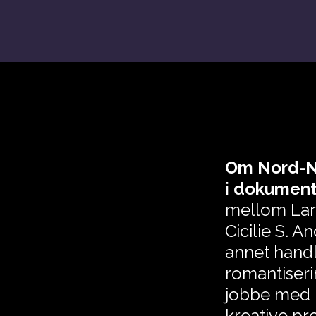
Om Nord-No
i dokument
mellom Lar
Cicilie S. A
annet hand
romantiseri
jobbe med 
kreative pr