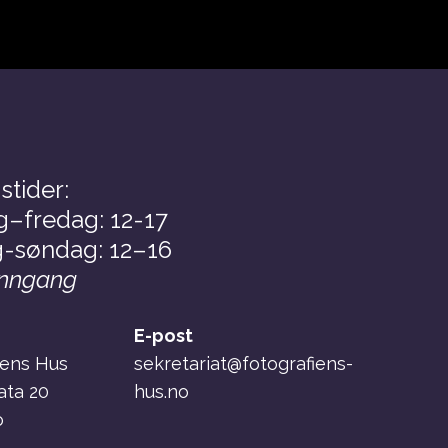
stider:
–fredag: 12-17
-søndag: 12–16
inngang
E-post
iens Hus
sekretariat@fotografiens-
ata 20
hus.no
o