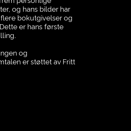
frem personlige
ter, og hans bilder har
 flere bokutgivelser og
. Dette er hans første
lling.
lingen og
alen er støttet av Fritt