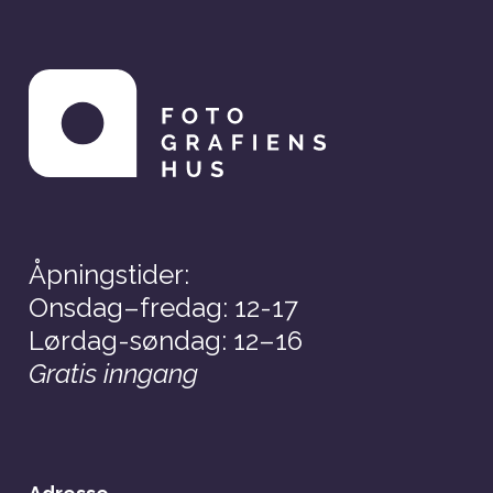
Kaffetrakter og vannkoker
Utstyr
Tv-skjerm: Signage-skjerm 75toms fra
Samsung. Led, QM75F, 3840×2160 4K
Mikrofon: HyperX QuadCast
Ledninger: forlengelsesledninger, Satechi
slim type-C MultiPort Adapter med
HDMI og USB-C utgang
Åpningstider:
Onsdag–fredag: 12-17
Lørdag-søndag: 12–16
Gratis inngang