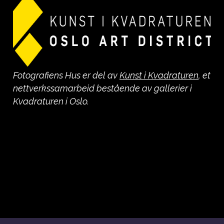
Send e-post til
sekretariat@fotografiens-
hus.no
ved forespørsel om å leie
møterommet.
Fotografiens Hus er del av
Kunst i Kvadraturen
, et
nettverkssamarbeid bestående av gallerier i
Kvadraturen i Oslo.
Inventar
Fire møtebord (120×80 cm)
Åtte møtestoler
28 klappstoler i tre
Kjøkkenbeholdning: Glass, tallerkener,
bestikk
Mikrobølgeovn og kjøleskap er
tilgjengelig i utleietid